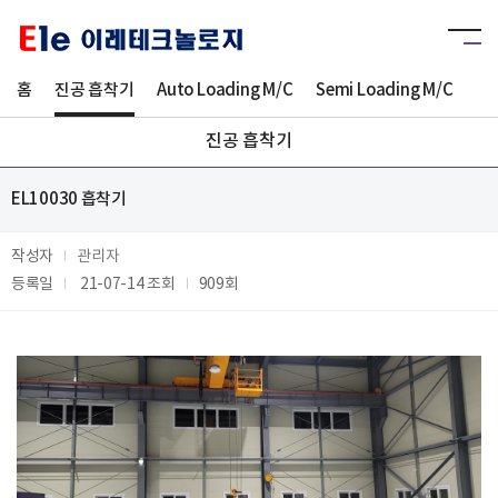
홈
진공 흡착기
Auto Loading M/C
Semi Loading M/C
Sm
진공 흡착기
EL10030 흡착기
작성자
관리자
등록일
21-07-14
조회
909회