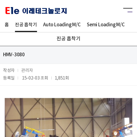
홈
진공 흡착기
Auto Loading M/C
Semi Loading M/C
Sm
진공 흡착기
HMV-3080
작성자
관리자
등록일
15-02-03
조회
1,851회