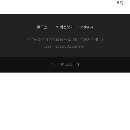
목록
로그인
PC 버전보기
Make24
경기도 화성시 향남읍 동오4길 59-12 (증거리 41-1)
Laser Factory Automation
ⓒ 이레테크놀로지